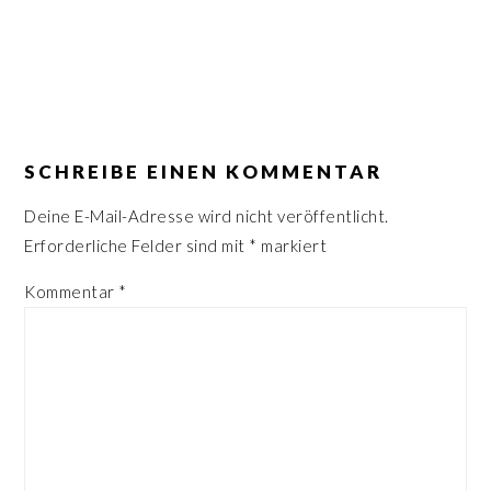
n
r
s
i
p
n
r
g
LESER-
i
e
INTERAKTIONEN
SCHREIBE EINEN KOMMENTAR
n
n
g
Deine E-Mail-Adresse wird nicht veröffentlicht.
e
Erforderliche Felder sind mit
*
markiert
n
Kommentar
*