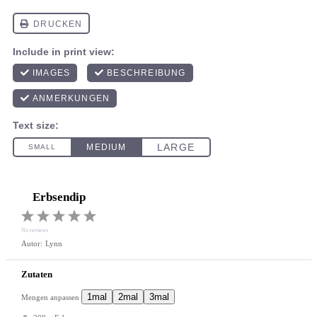
Erbsendip
1
2
3
4
5
Star
Stars
Stars
Stars
Stars
No reviews
Autor:
Lynn
Zutaten
1mal
2mal
3mal
Mengen anpassen