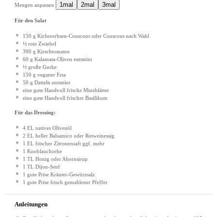
1mal
2mal
3mal
Mengen anpassen
Für den Salat
150
g
Kichererbsen-Couscous
oder Couscous nach Wahl
½
rote Zwiebel
300
g
Kirschtomaten
60
g
Kalamata-Oliven
entsteint
½
große Gurke
150
g
veganer Feta
50
g
Datteln
entsteint
eine gute Handvoll frische Minzblätter
eine gute Handvoll frischer Basilikum
Für das Dressing:
4
EL natives Olivenöl
2
EL heller Balsamico
oder Rotweinessig
1
EL frischer Zitronensaft
ggf. mehr
1
Knoblauchzehe
1
TL Honig oder Ahornsirup
1
TL Dijon-Senf
1
gute Prise Kräuter-Gewürzsalz
1
gute Prise frisch gemahlener Pfeffer
Anleitungen