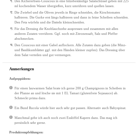
Den Kichererbsen-Couscous in eine hitzebeständige Salatschüssel geben mit 225
ml kochendem Wasser übergießen, kurz umrühren und quellen lassen.
Die Zwiebel und die Oliven jeweils in Ringe schneiden, die Kirschtomaten
halbieren. Die Gurke erst längs halbieren und dann in feine Scheiben schneiden.
Den Feta würfeln und die Datteln kleinschneiden.
Für das Dressing die Knoblauchzehe auspressen und zusammen mit allen
anderen Zutaten verrühren. Ggf. noch mit Zitronensaft, Salz und Pfeffer
abschmecken.
Den Couscous mit einer Gabel auflockern. Alle Zutaten dazu geben (die Minz-
und Basilikumblätter ggf. mit den Händen kleiner zupfen). Das Dressing über
dem Salat verteilen und gut vermengen.
Anmerkungen
Aufpeppideen
:
Für einen lauwarmen Salat brate ich gerne 200 g Champignons in Scheiben in
der Pfanne an und lösche sie mit 1 EL Tamari (glutenfreie Sojasauce) ab.
Schmeckt prima dazu.
Ein Bund Rucola würde hier auch sehr gut passen. Alternativ auch Babyspinat.
Manchmal gebe ich auch noch zwei Esslöffel Kapern dazu. Das mag ich
persönlich sehr gerne.
Produktempfehlungen: