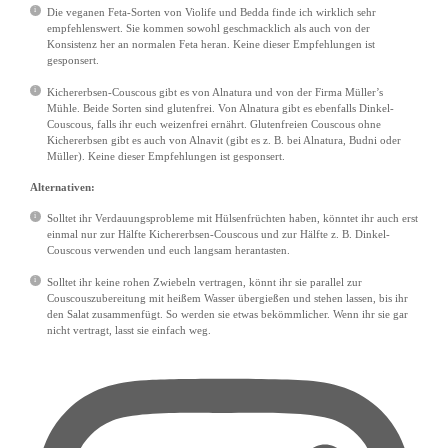
Die veganen Feta-Sorten von Violife und Bedda finde ich wirklich sehr
empfehlenswert. Sie kommen sowohl geschmacklich als auch von der
Konsistenz her an normalen Feta heran. Keine dieser Empfehlungen ist
gesponsert.
Kichererbsen-Couscous gibt es von Alnatura und von der Firma Müller’s
Mühle. Beide Sorten sind glutenfrei. Von Alnatura gibt es ebenfalls Dinkel-
Couscous, falls ihr euch weizenfrei ernährt. Glutenfreien Couscous ohne
Kichererbsen gibt es auch von Alnavit (gibt es z. B. bei Alnatura, Budni oder
Müller). Keine dieser Empfehlungen ist gesponsert.
Alternativen:
Solltet ihr Verdauungsprobleme mit Hülsenfrüchten haben, könntet ihr auch erst
einmal nur zur Hälfte Kichererbsen-Couscous und zur Hälfte z. B. Dinkel-
Couscous verwenden und euch langsam herantasten.
Solltet ihr keine rohen Zwiebeln vertragen, könnt ihr sie parallel zur
Couscouszubereitung mit heißem Wasser übergießen und stehen lassen, bis ihr
den Salat zusammenfügt. So werden sie etwas bekömmlicher. Wenn ihr sie gar
nicht vertragt, lasst sie einfach weg.