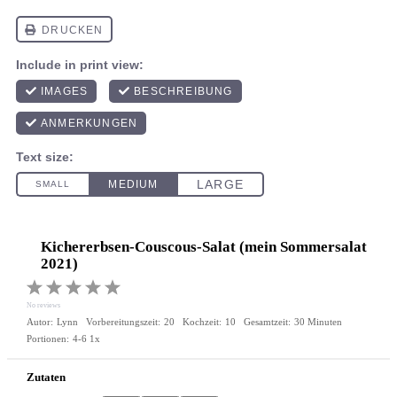
Kichererbsen-Couscous-Salat (mein Sommersalat
2021)
1
2
3
4
5
Star
Stars
Stars
Stars
Stars
No reviews
Autor:
Lynn
Vorbereitungszeit:
20
Kochzeit:
10
Gesamtzeit:
30 Minuten
Portionen:
4
-6
1
x
Zutaten