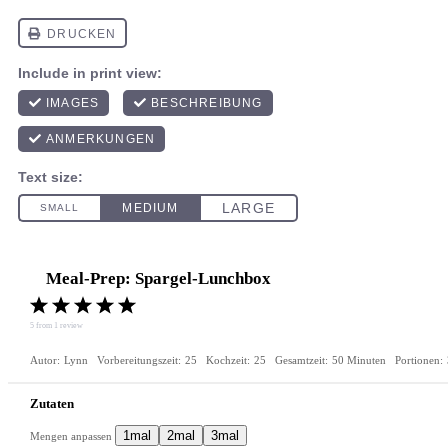
Meal-Prep: Spargel-Lunchbox
1
2
3
4
5
Star
Stars
Stars
Stars
Stars
5
from
1
review
Autor:
Lynn
Vorbereitungszeit:
25
Kochzeit:
25
Gesamtzeit:
50 Minuten
Portionen:
Zutaten
1mal
2mal
3mal
Mengen anpassen