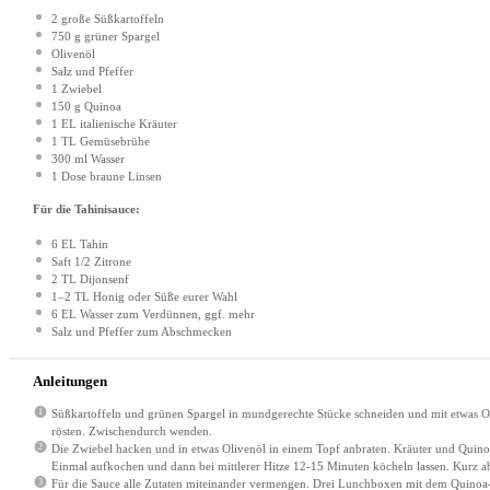
2
große Süßkartoffeln
750 g
grüner Spargel
Olivenöl
Salz und Pfeffer
1
Zwiebel
150 g
Quinoa
1
EL italienische Kräuter
1
TL Gemüsebrühe
300
ml Wasser
1
Dose braune Linsen
Für die Tahinisauce:
6
EL Tahin
Saft
1/2
Zitrone
2
TL Dijonsenf
1
–
2
TL Honig oder Süße eurer Wahl
6
EL Wasser zum Verdünnen, ggf. mehr
Salz und Pfeffer zum Abschmecken
Anleitungen
Süßkartoffeln und grünen Spargel in mundgerechte Stücke schneiden und mit etwas Ol
rösten. Zwischendurch wenden.
Die Zwiebel hacken und in etwas Olivenöl in einem Topf anbraten. Kräuter und Qui
Einmal aufkochen und dann bei mittlerer Hitze 12-15 Minuten köcheln lassen. Kurz a
Für die Sauce alle Zutaten miteinander vermengen. Drei Lunchboxen mit dem Quinoa