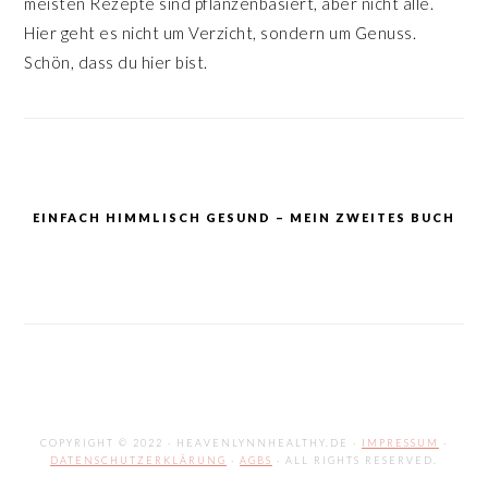
meisten Rezepte sind pflanzenbasiert, aber nicht alle.
Hier geht es nicht um Verzicht, sondern um Genuss.
Schön, dass du hier bist.
EINFACH HIMMLISCH GESUND – MEIN ZWEITES BUCH
COPYRIGHT © 2022 · HEAVENLYNNHEALTHY.DE ·
IMPRESSUM
·
DATENSCHUTZERKLÄRUNG
·
AGBS
· ALL RIGHTS RESERVED.