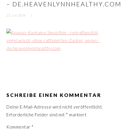
– DE.HEAVENLYNNHEALTHY.COM
n
r
s
i
25. Juli 2016
p
n
r
g
i
e
n
n
g
e
n
LESER-
INTERAKTIONEN
SCHREIBE EINEN KOMMENTAR
Deine E-Mail-Adresse wird nicht veröffentlicht.
Erforderliche Felder sind mit
*
markiert
Kommentar
*