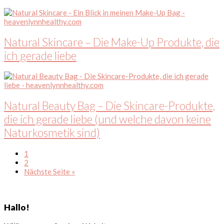
Natural Skincare – Die Make-Up Produkte, die
ich gerade liebe
Natural Beauty Bag – Die Skincare-Produkte,
die ich gerade liebe (und welche davon keine
Naturkosmetik sind)
S
1
e
S
2
i
e
a
Nächste Seite
»
t
i
u
Seitenspalte
e
t
f
e
r
Hallo!
u
f