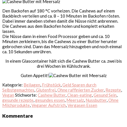
Den Backofen auf 180 °C vorheizen. Die Cashews auf einem
Backblech verteilen und ca. 8 – 10 Minuten im Backofen rösten.
Dabei immer daneben stehen damit die Nüsse nicht anbrennen.
Die Cashews aus dem Backofen holen und komplett erkalten
lassen.
Die Nüsse dann in einen Food Processor geben und ca. 10
Minuten zerkleinern, bis die Cashews zu einer Butter herunter
gebrochen sind. Dann das Meersalz hinzugeben und noch einmal
ca. 10 Sekunden umrühren.
In einem Glascontainer hält sich die Cashew Butter ca. zwei bis
drei Wochen im Kühlschrank.
Guten Appetit!
Kategorie:
Beilagen
,
Frühstück
,
Geld Sparen durch
Selbstgemachtes
,
Glutenfrei
,
Ohne raffinierten Zucker
,
Rezepte
,
Vegan
Stichworte:
Cashew Butter
,
Clean-eating
,
Gesund Sein
,
gesunde rezepte
,
gesundes essen
,
Meersalz
,
Nussbutter
,
Ohne
Milchprodukte
,
Veganer Aufstrich
,
Vergasen Essen
Leser-
Kommentare
Interaktionen