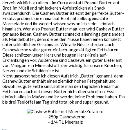
derzeit wirklich zu allem – im Curry anstatt Peanut Butter, auf
Brot, im Müsli und mit leckeren Apfelstücken als Snack
zwischendurch. Die Cashew Butter ist echt der perfekte Butter-
Ersatz: probiert sie einmal auf Brot mit selbstgemachte
Marmelade und ihr werdet wissen wovon ich rede – einfach
himmlisch. Wer also Peanut Butter mag, der wird Cashew Butter
genauso lieben. Cashew Butter schmeckt allerdings ganz anders
als Mandelbutter, denn die beiden Nüsse haben einen komplett
unterschiedlichen Geschmack. Wie alle Nüsse stecken auch
Cashewkerne voller guter einfach-ungesättigten Fettsäuren.
Diese schützen unser Herz und beugen Herz-Kreislauf-
Erkrankungen vor. Außerdem sind Cashews ein guter Lieferant
von Mangan, ein Mineralstoff, der wichtig für unsere Knochen,
Nerven und die Schilddrüse ist.
Nicht umsonst habe ich diesen Aufstrich „Butter“ genannt, denn
Cashew Butter enthält einen ziemlich hohen Fettgehalt und
obwohl es gute Fette sind, sollte man den täglichen Bedarf an
Fettsäuren auch mit dieser Butter nicht überschreiten. Esst
einfach alles in Maßen und ihr werdet keine Probleme haben. Ein
bis drei Teelöffel am Tag sind total ok und super gesund.
Zutaten:
– 250g Cashewkerne
– 1/4 TL Meersalz