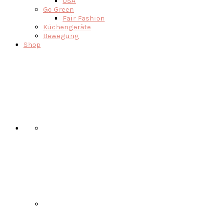
USA
Go Green
Fair Fashion
Küchengeräte
Bewegung
Shop
Nav
Social
Menu