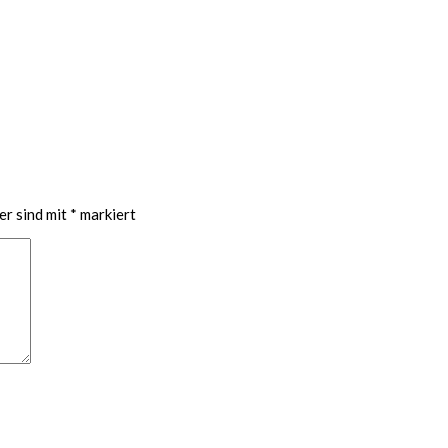
er sind mit
*
markiert