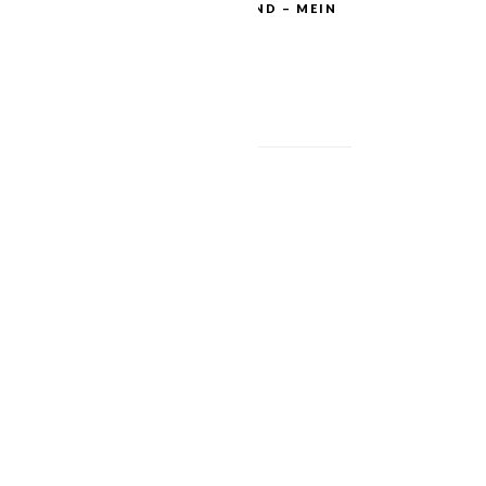
EINFACH HIMMLISCH GESUND – MEIN
ZWEITES BUCH