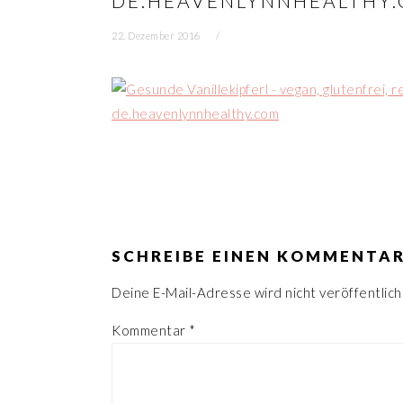
DE.HEAVENLYNNHEALTHY
n
r
22. Dezember 2016
s
i
p
n
r
g
i
e
n
n
g
e
LESER-
n
INTERAKTIONEN
SCHREIBE EINEN KOMMENTA
Deine E-Mail-Adresse wird nicht veröffentlich
Kommentar
*