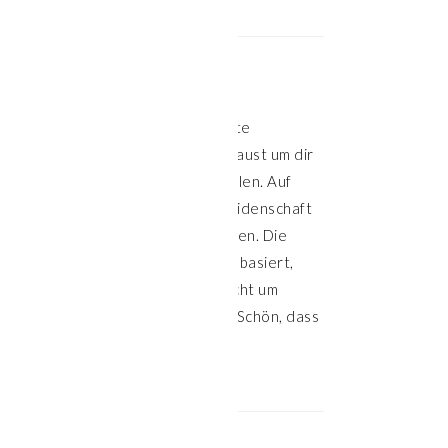
HALLO!
Willkommen auf meiner Website
Klasse, dass du hier vorbeischaust um dir
Inspiration für die Küche zu holen. Auf
meinem Blog teile ich meine Leidenschaft
für leckeres und gesundes Essen. Die
meisten Rezepte sind pflanzenbasiert,
aber nicht alle. Hier geht es nicht um
Verzicht, sondern um Genuss. Schön, dass
du hier bist.