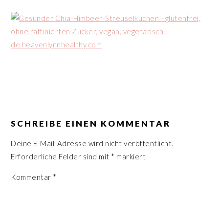
n
r
s
i
p
n
r
g
i
e
n
n
g
e
LESER-
n
INTERAKTIONEN
SCHREIBE EINEN KOMMENTAR
Deine E-Mail-Adresse wird nicht veröffentlicht.
Erforderliche Felder sind mit
*
markiert
Kommentar
*