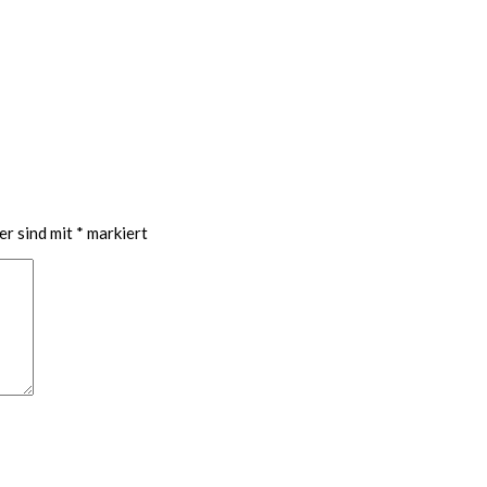
er sind mit
*
markiert