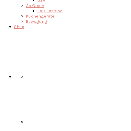
USA
Go Green
Fair Fashion
Küchengeräte
Bewegung
Shop
Nav
Social
Menu