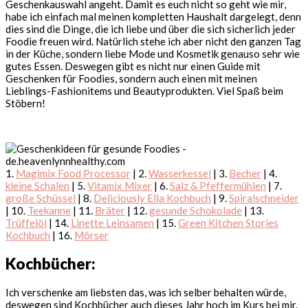
Geschenkauswahl angeht. Damit es euch nicht so geht wie mir,
habe ich einfach mal meinen kompletten Haushalt dargelegt, denn
dies sind die Dinge, die ich liebe und über die sich sicherlich jeder
Foodie freuen wird. Natürlich stehe ich aber nicht den ganzen Tag
in der Küche, sondern liebe Mode und Kosmetik genauso sehr wie
gutes Essen. Deswegen gibt es nicht nur einen Guide mit
Geschenken für Foodies, sondern auch einen mit meinen
Lieblings-Fashionitems und Beautyprodukten. Viel Spaß beim
Stöbern!
1.
Magimix Food Processor
| 2.
Wasserkessel
| 3.
Becher
| 4.
kleine Schalen
| 5.
Vitamix Mixer
| 6.
Salz & Pfeffermühlen
| 7.
große Schüssel
| 8.
Deliciously Ella Kochbuch
| 9.
Spiralschneider
| 10.
Teekanne
| 11.
Bräter
| 12.
gesunde Schokolade
| 13.
Trüffelöl
| 14.
Linette Leinsamen
| 15.
Green Kitchen Stories
Kochbuch
| 16.
Mörser
Kochbücher:
Ich verschenke am liebsten das, was ich selber behalten würde,
deswegen sind Kochbücher auch dieses Jahr hoch im Kurs bei mir.