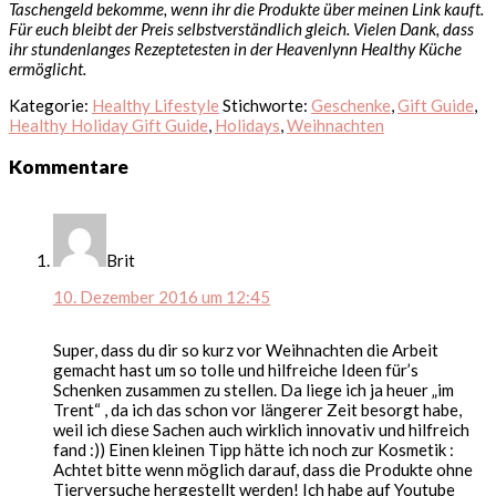
Taschengeld bekomme, wenn ihr die Produkte über meinen Link kauft.
Für euch bleibt der Preis selbstverständlich gleich. Vielen Dank, dass
ihr stundenlanges Rezeptetesten in der Heavenlynn Healthy Küche
ermöglicht.
Kategorie:
Healthy Lifestyle
Stichworte:
Geschenke
,
Gift Guide
,
Healthy Holiday Gift Guide
,
Holidays
,
Weihnachten
Leser-
Kommentare
Interaktionen
Brit
10. Dezember 2016 um 12:45
Super, dass du dir so kurz vor Weihnachten die Arbeit
gemacht hast um so tolle und hilfreiche Ideen für’s
Schenken zusammen zu stellen. Da liege ich ja heuer „im
Trent“ , da ich das schon vor längerer Zeit besorgt habe,
weil ich diese Sachen auch wirklich innovativ und hilfreich
fand :)) Einen kleinen Tipp hätte ich noch zur Kosmetik :
Achtet bitte wenn möglich darauf, dass die Produkte ohne
Tierversuche hergestellt werden! Ich habe auf Youtube