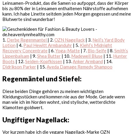
Leinsamen-Produkt, das die Samen so aufpoppt, dass der Körper
bis zu 80% der in Leinsamen enthaltenen Nährstoffe aufnehmen
kann. Ich habe Linette seitdem jeden Morgen gegessen und meine
Blutwerte sind wunderbar!
1.
Derbe Regenmantel
| 2.
OZN Nagellack
| 3.
Neil’s Yard Body
Lotion
| 4.
Paul Hewitt Armbanduhr
| 5.
Kiehl’s Midnight
Recovery Concentrate
| 6.
Yoga-Matte
| 7.
Bio-Seife
| 8.
Smith’s
Lippenbalsam
| 9.
Shea Butter
| 10.
Madewell Bluse
| 11.
Hunter
Boots
| 12.
Seiden-Kopfkissen
| 13.
Anker Armband
| 14.
Didrikson Parker
| 15.
Aveda Damage Remedy Shampoo
Regenmäntel und Stiefel:
Diese beiden Dinge gehören zu meinen wichtigsten
Kleidungsstücken und kommen nie aus der Mode. Gerade wenn
man wie ich im Norden wohnt, sind stylische, wetterdichte
Klamotten goldwert.
Ungiftiger Nagellack:
Vor kurzem habe ich die vegane Nagellack-Marke OZN