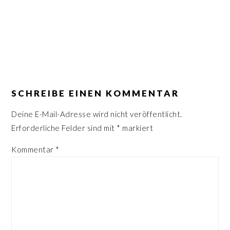
n
r
s
i
p
n
r
g
i
e
LESER-
n
n
INTERAKTIONEN
SCHREIBE EINEN KOMMENTAR
g
e
Deine E-Mail-Adresse wird nicht veröffentlicht.
n
Erforderliche Felder sind mit
*
markiert
Kommentar
*