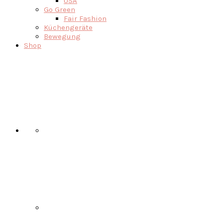
USA
Go Green
Fair Fashion
Küchengeräte
Bewegung
Shop
Nav
Social
Menu