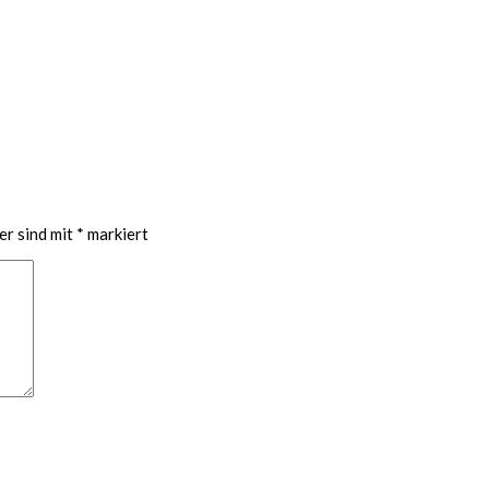
er sind mit
*
markiert