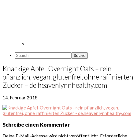
Search
Knackige Apfel-Overnight Oats – rein
pflanzlich, vegan, glutenfrei, ohne raffinierten
Zucker – de.heavenlynnhealthy.com
14. Februar 2018
Leser-
Schreibe einen Kommentar
Interaktionen
Deine E-Mail-Adresse wird nicht veröffentlicht.
Erforderliche