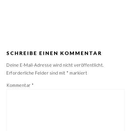
n
r
s
i
p
n
r
g
i
e
LESER-
n
n
INTERAKTIONEN
SCHREIBE EINEN KOMMENTAR
g
e
Deine E-Mail-Adresse wird nicht veröffentlicht.
n
Erforderliche Felder sind mit
*
markiert
Kommentar
*