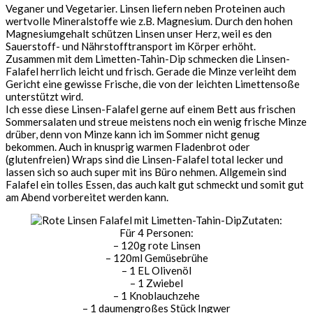
Veganer und Vegetarier. Linsen liefern neben Proteinen auch
wertvolle Mineralstoffe wie z.B. Magnesium. Durch den hohen
Magnesiumgehalt schützen Linsen unser Herz, weil es den
Sauerstoff- und Nährstofftransport im Körper erhöht.
Zusammen mit dem Limetten-Tahin-Dip schmecken die Linsen-
Falafel herrlich leicht und frisch. Gerade die Minze verleiht dem
Gericht eine gewisse Frische, die von der leichten Limettensoße
unterstützt wird.
Ich esse diese Linsen-Falafel gerne auf einem Bett aus frischen
Sommersalaten und streue meistens noch ein wenig frische Minze
drüber, denn von Minze kann ich im Sommer nicht genug
bekommen. Auch in knusprig warmen Fladenbrot oder
(glutenfreien) Wraps sind die Linsen-Falafel total lecker und
lassen sich so auch super mit ins Büro nehmen. Allgemein sind
Falafel ein tolles Essen, das auch kalt gut schmeckt und somit gut
am Abend vorbereitet werden kann.
Zutaten:
Für 4 Personen:
– 120g rote Linsen
– 120ml Gemüsebrühe
– 1 EL Olivenöl
– 1 Zwiebel
– 1 Knoblauchzehe
– 1 daumengroßes Stück Ingwer