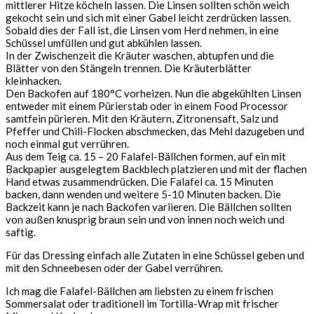
mittlerer Hitze köcheln lassen. Die Linsen sollten schön weich
gekocht sein und sich mit einer Gabel leicht zerdrücken lassen.
Sobald dies der Fall ist, die Linsen vom Herd nehmen, in eine
Schüssel umfüllen und gut abkühlen lassen.
In der Zwischenzeit die Kräuter waschen, abtupfen und die
Blätter von den Stängeln trennen. Die Kräuterblätter
kleinhacken.
Den Backofen auf 180°C vorheizen. Nun die abgekühlten Linsen
entweder mit einem Pürierstab oder in einem Food Processor
samtfein pürieren. Mit den Kräutern, Zitronensaft, Salz und
Pfeffer und Chili-Flocken abschmecken, das Mehl dazugeben und
noch einmal gut verrühren.
Aus dem Teig ca. 15 – 20 Falafel-Bällchen formen, auf ein mit
Backpapier ausgelegtem Backblech platzieren und mit der flachen
Hand etwas zusammendrücken. Die Falafel ca. 15 Minuten
backen, dann wenden und weitere 5-10 Minuten backen. Die
Backzeit kann je nach Backofen variieren. Die Bällchen sollten
von außen knusprig braun sein und von innen noch weich und
saftig.
Für das Dressing einfach alle Zutaten in eine Schüssel geben und
mit den Schneebesen oder der Gabel verrühren.
Ich mag die Falafel-Bällchen am liebsten zu einem frischen
Sommersalat oder traditionell im Tortilla-Wrap mit frischer