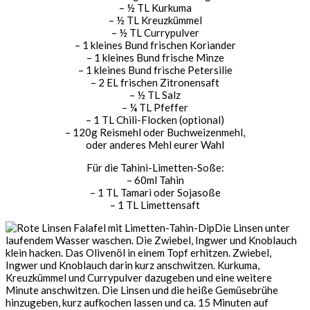
– ½ TL Kurkuma
– ½ TL Kreuzkümmel
– ½ TL Currypulver
– 1 kleines Bund frischen Koriander
– 1 kleines Bund frische Minze
– 1 kleines Bund frische Petersilie
– 2 EL frischen Zitronensaft
– ½ TL Salz
– ¼ TL Pfeffer
– 1 TL Chili-Flocken (optional)
– 120g Reismehl oder Buchweizenmehl,
oder anderes Mehl eurer Wahl
Für die Tahini-Limetten-Soße:
– 60ml Tahin
– 1 TL Tamari oder Sojasoße
– 1 TL Limettensaft
Die Linsen unter
laufendem Wasser waschen. Die Zwiebel, Ingwer und Knoblauch
klein hacken. Das Olivenöl in einem Topf erhitzen. Zwiebel,
Ingwer und Knoblauch darin kurz anschwitzen. Kurkuma,
Kreuzkümmel und Currypulver dazugeben und eine weitere
Minute anschwitzen. Die Linsen und die heiße Gemüsebrühe
hinzugeben, kurz aufkochen lassen und ca. 15 Minuten auf