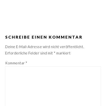
n
r
s
i
p
n
r
g
LESER-
i
e
INTERAKTIONEN
SCHREIBE EINEN KOMMENTAR
n
n
g
Deine E-Mail-Adresse wird nicht veröffentlicht.
e
Erforderliche Felder sind mit
*
markiert
n
Kommentar
*