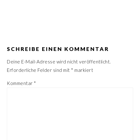
n
r
s
i
p
n
r
g
LESER-
i
e
INTERAKTIONEN
SCHREIBE EINEN KOMMENTAR
n
n
g
Deine E-Mail-Adresse wird nicht veröffentlicht.
e
Erforderliche Felder sind mit
*
markiert
n
Kommentar
*