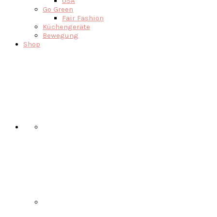
USA
Go Green
Fair Fashion
Küchengeräte
Bewegung
Shop
Nav
Social
Menu