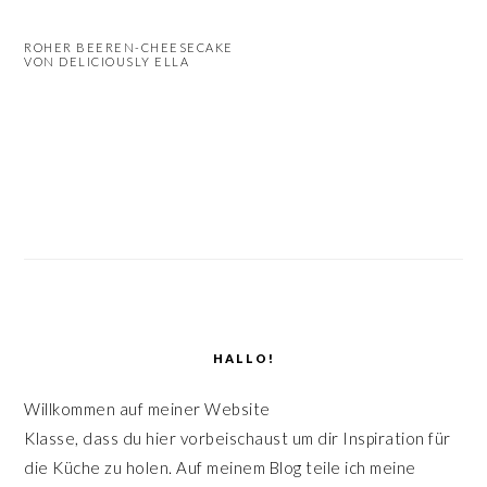
n
r
ROHER BEEREN-CHEESECAKE
s
i
VON DELICIOUSLY ELLA
p
n
r
g
i
e
SEITENSPALTE
n
n
g
e
n
HALLO!
Willkommen auf meiner Website
Klasse, dass du hier vorbeischaust um dir Inspiration für
die Küche zu holen. Auf meinem Blog teile ich meine