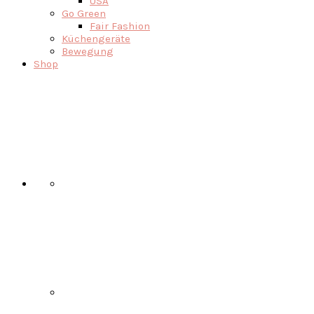
USA
Go Green
Fair Fashion
Küchengeräte
Bewegung
Shop
Nav
Social
Menu