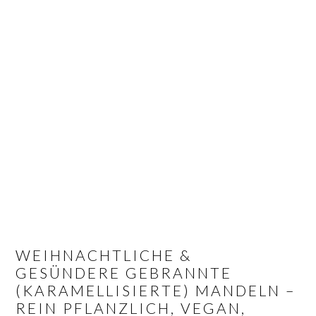
Z
Z
Z
u
u
u
r
m
r
H
I
S
a
n
e
u
h
i
p
a
t
t
l
e
n
t
n
a
s
s
v
p
p
i
r
a
g
i
l
WEIHNACHTLICHE &
a
n
t
GESÜNDERE GEBRANNTE
t
g
e
(KARAMELLISIERTE) MANDELN –
i
e
s
REIN PFLANZLICH, VEGAN,
o
n
p