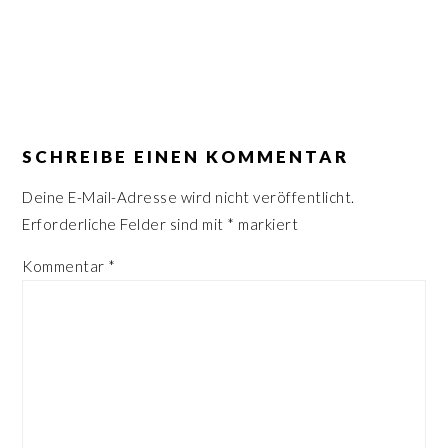
n
r
s
i
p
n
r
g
LESER-
i
e
INTERAKTIONEN
SCHREIBE EINEN KOMMENTAR
n
n
g
Deine E-Mail-Adresse wird nicht veröffentlicht.
e
Erforderliche Felder sind mit
*
markiert
n
Kommentar
*