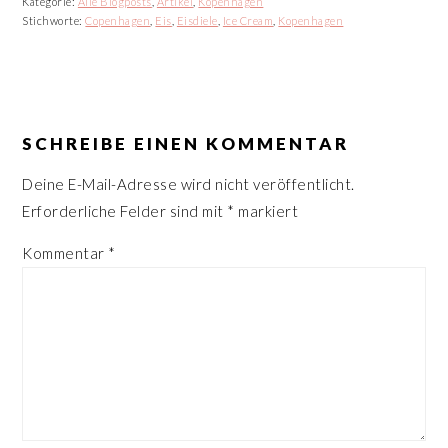
Kategorie:
Alle Blogposts
,
Artikel
,
Kopenhagen
Stichworte:
Copenhagen
,
Eis
,
Eisdiele
,
Ice Cream
,
Kopenhagen
LESER-
INTERAKTIONEN
SCHREIBE EINEN KOMMENTAR
Deine E-Mail-Adresse wird nicht veröffentlicht.
Erforderliche Felder sind mit
*
markiert
Kommentar
*