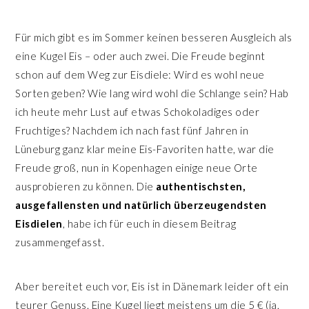
n
r
s
i
Für mich gibt es im Sommer keinen besseren Ausgleich als
p
n
eine Kugel Eis – oder auch zwei. Die Freude beginnt
r
g
schon auf dem Weg zur Eisdiele: Wird es wohl neue
i
e
Sorten geben? Wie lang wird wohl die Schlange sein? Hab
n
n
ich heute mehr Lust auf etwas Schokoladiges oder
g
Fruchtiges? Nachdem ich nach fast fünf Jahren in
e
Lüneburg ganz klar meine Eis-Favoriten hatte, war die
n
Freude groß, nun in Kopenhagen einige neue Orte
ausprobieren zu können. Die
authentischsten,
ausgefallensten und natürlich überzeugendsten
Eisdielen
, habe ich für euch in diesem Beitrag
zusammengefasst.
Aber bereitet euch vor, Eis ist in Dänemark leider oft ein
teurer Genuss. Eine Kugel liegt meistens um die 5 € (ja,