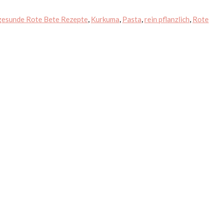
gesunde Rote Bete Rezepte
,
Kurkuma
,
Pasta
,
rein pflanzlich
,
Rote