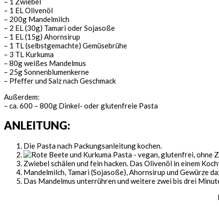
– 1 Zwiebel
– 1 EL Olivenöl
– 200g Mandelmilch
– 2 EL (30g) Tamari oder Sojasoße
– 1 EL (15g) Ahornsirup
– 1 TL (selbstgemachte) Gemüsebrühe
– 3 TL Kurkuma
– 80g weißes Mandelmus
– 25g Sonnenblumenkerne
– Pfeffer und Salz nach Geschmack
Außerdem:
– ca. 600 – 800g Dinkel- oder glutenfreie Pasta
ANLEITUNG:
Die Pasta nach Packungsanleitung kochen.
Zwiebel schälen und fein hacken. Das Olivenöl in einem Koch
Mandelmilch, Tamari (Sojasoße), Ahornsirup und Gewürze daz
Das Mandelmus unterrühren und weitere zwei bis drei Minute