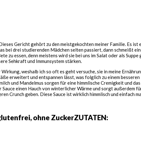
Dieses Gericht gehört zu den meistgekochten meiner Familie. Es ist e
s bei drei studierenden Mädchen selten passiert, dann schmeißt ei
 Bete zu essen, denn meistens wird sie bei uns im Salat oder als Supp
nsere Sehkraft und Immunsystem stärken.
 Wirkung, weshalb ich so oft es geht versuche, sie in meine Ernährun
e erweitert und entspannen lässt, was folglich zu einem besseren B
elmilch und Mandelmus sorgen für eine himmlische Cremigkeit und das
 der Sauce einen Hauch von winterlicher Wärme und sorgt außerdem 
en Crunch geben. Diese Sauce ist wirklich himmlisch und einfach mal
ZUTATEN: