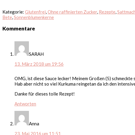
Kategorie:
Glutenfrei
,
Ohne raffinierten Zucker
,
Rezepte
,
Sattmac
Bete
,
Sonnenblumenkerne
Leser-
Kommentare
Interaktionen
SARAH
13. März 2018 um 19:56
OMG, ist diese Sauce lecker! Meinem Großen (5) schmeckte sie
Hab aber nicht so viel Kurkuma reingetan da ich den intensiv
Danke für dieses tolle Rezept!
Antworten
Anna
23. Mai 2016 um 11:51