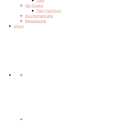
USA
Go Green
Fair Fashion
Küchengeräte
Bewegung
Shop
Nav
Social
Menu