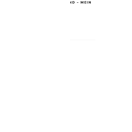
EINFACH HIMMLISCH GESUND – MEIN
ZWEITES BUCH