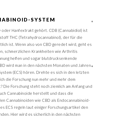
NABINOID-SYSTEM
oder Hanfextrakt gehört. CDB (Cannabidiol) ist
toff THC (Tetrahydrocannabinol), der für die
lich ist. Wenn also von CBD geredet wird, geht es
en, schmerzlichen Krankheiten wie Arthritis
nnung helfen und sogar blutdrucksenkende
BD wird man in den nächsten Monaten und Jahren
stem (ECS) hören. Drehte es sich in den letzten
sich die Forschung nun mehr und mehr dem
? Die Forschung steht noch ziemlich am Anfang und
auch Cannabinoide herstellt und dass die
den Cannabinoiden wie CBD als Endocannabinoid-
s ECS regeln laut einiger Forschungsartikel den
den. Hier wird es sicherlich in den nächsten