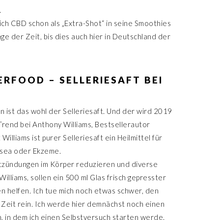
.
ich CBD schon als „Extra-Shot“ in seine Smoothies
ge der Zeit, bis dies auch hier in Deutschland der
PERFOOD – SELLERIESAFT BEI
 ist das wohl der Selleriesaft. Und der wird 2019
-Trend bei Anthony Williams, Bestsellerautor
Williams ist purer Selleriesaft ein Heilmittel für
osea oder Ekzeme.
Entzündungen im Körper reduzieren und diverse
Williams, sollen ein 500 ml Glas frisch gepresster
n helfen. Ich tue mich noch etwas schwer, den
 Zeit rein. Ich werde hier demnächst noch einen
n, in dem ich einen Selbstversuch starten werde.