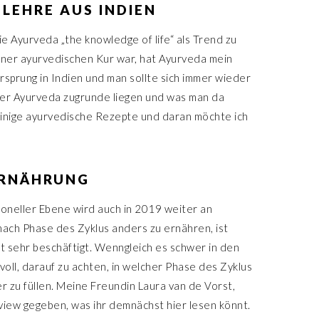
 LEHRE AUS INDIEN
wie Ayurveda „the knowledge of life“ als Trend zu
einer ayurvedischen Kur war, hat Ayurveda mein
sprung in Indien und man sollte sich immer wieder
der Ayurveda zugrunde liegen und was man da
s einige ayurvedische Rezepte und daran möchte ich
ERNÄHRUNG
oneller Ebene wird auch in 2019 weiter an
nach Phase des Zyklus anders zu ernähren, ist
t sehr beschäftigt. Wenngleich es schwer in den
nnvoll, darauf zu achten, in welcher Phase des Zyklus
 zu füllen. Meine Freundin Laura van de Vorst,
rview gegeben, was ihr demnächst hier lesen könnt.