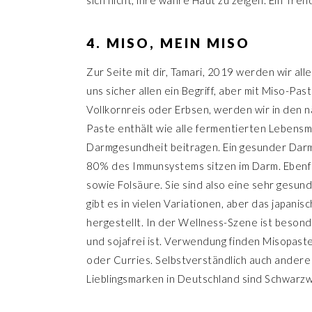
sich nicht, ihre wahre Haut zu zeigen. Ein Tren
4. MISO, MEIN MISO
Zur Seite mit dir, Tamari, 2019 werden wir all
uns sicher allen ein Begriff, aber mit Miso-Pas
Vollkornreis oder Erbsen, werden wir in den 
Paste enthält wie alle fermentierten Lebensmi
Darmgesundheit beitragen. Ein gesunder Darm
80% des Immunsystems sitzen im Darm. Ebenfal
sowie Folsäure. Sie sind also eine sehr gesu
gibt es in vielen Variationen, aber das japani
hergestellt. In der Wellness-Szene ist besonde
und sojafrei ist. Verwendung finden Misopaste
oder Curries. Selbstverständlich auch andere 
Lieblingsmarken in Deutschland sind Schwarz