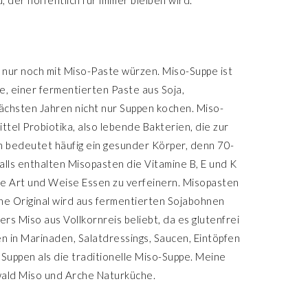
d, der hoffentlich für immer bleiben wird.
e nur noch mit Miso-Paste würzen. Miso-Suppe ist
te, einer fermentierten Paste aus Soja,
nächsten Jahren nicht nur Suppen kochen. Miso-
ttel Probiotika, also lebende Bakterien, die zur
 bedeutet häufig ein gesunder Körper, denn 70-
ls enthalten Misopasten die Vitamine B, E und K
nde Art und Weise Essen zu verfeinern. Misopasten
sche Original wird aus fermentierten Sojabohnen
rs Miso aus Vollkornreis beliebt, da es glutenfrei
n in Marinaden, Salatdressings, Saucen, Eintöpfen
Suppen als die traditionelle Miso-Suppe. Meine
wald Miso und Arche Naturküche.