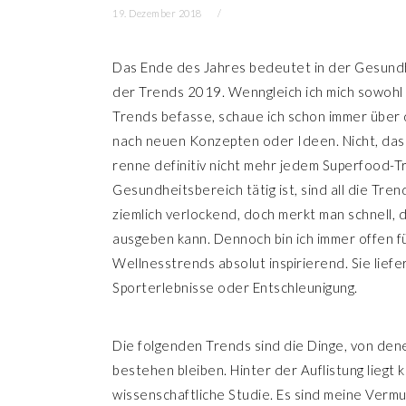
19. Dezember 2018
n
r
s
i
Das Ende des Jahres bedeutet in der Gesundh
p
n
der Trends 2019. Wenngleich ich mich sowohl 
r
g
Trends befasse, schaue ich schon immer über 
i
e
nach neuen Konzepten oder Ideen. Nicht, dass
n
n
renne definitiv nicht mehr jedem Superfood-
g
Gesundheitsbereich tätig ist, sind all die Tr
e
ziemlich verlockend, doch merkt man schnell, 
n
ausgeben kann. Dennoch bin ich immer offen f
Wellnesstrends absolut inspirierend. Sie liefe
Sporterlebnisse oder Entschleunigung.
Die folgenden Trends sind die Dinge, von den
bestehen bleiben. Hinter der Auflistung liegt
wissenschaftliche Studie. Es sind meine Vermu