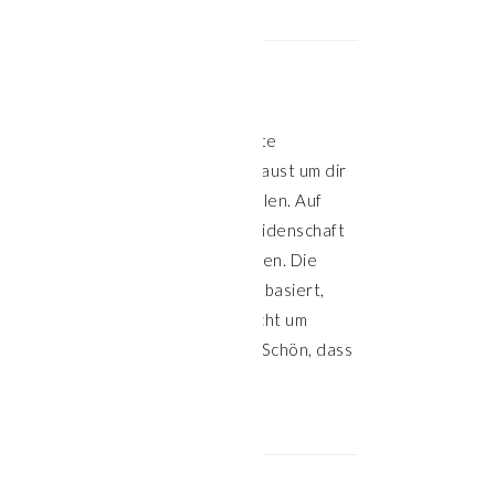
HALLO!
Willkommen auf meiner Website
Klasse, dass du hier vorbeischaust um dir
Inspiration für die Küche zu holen. Auf
meinem Blog teile ich meine Leidenschaft
für leckeres und gesundes Essen. Die
meisten Rezepte sind pflanzenbasiert,
aber nicht alle. Hier geht es nicht um
Verzicht, sondern um Genuss. Schön, dass
du hier bist.