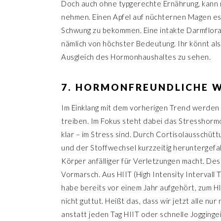
Doch auch ohne typgerechte Ernährung, kann 
nehmen. Einen Apfel auf nüchternen Magen esse
Schwung zu bekommen. Eine intakte Darmflora
nämlich von höchster Bedeutung. Ihr könnt a
Ausgleich des Hormonhaushaltes zu sehen.
7. HORMONFREUNDLICHE 
Im Einklang mit dem vorherigen Trend werden 
treiben. Im Fokus steht dabei das Stresshormo
klar – im Stress sind. Durch Cortisolausschüt
und der Stoffwechsel kurzzeitig heruntergefa
Körper anfälliger für Verletzungen macht. De
Vormarsch. Aus HIIT (High Intensity Intervall Tr
habe bereits vor einem Jahr aufgehört, zum HI
nicht guttut. Heißt das, dass wir jetzt alle n
anstatt jeden Tag HIIT oder schnelle Jogging