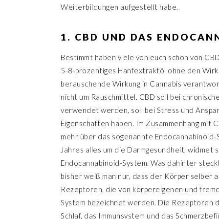
Weiterbildungen aufgestellt habe.
1. CBD UND DAS ENDOCAN
Bestimmt haben viele von euch schon von CBD 
5-8-prozentiges Hanfextraktöl ohne den Wirks
berauschende Wirkung in Cannabis verantwort
nicht um Rauschmittel. CBD soll bei chronisch
verwendet werden, soll bei Stress und Anspa
Eigenschaften haben. Im Zusammenhang mit C
mehr über das sogenannte Endocannabinoid-Sy
Jahres alles um die Darmgesundheit, widmet 
Endocannabinoid-System. Was dahinter steckt
bisher weiß man nur, dass der Körper selber 
Rezeptoren, die von körpereigenen und frem
System bezeichnet werden. Die Rezeptoren de
Schlaf, das Immunsystem und das Schmerzbefin