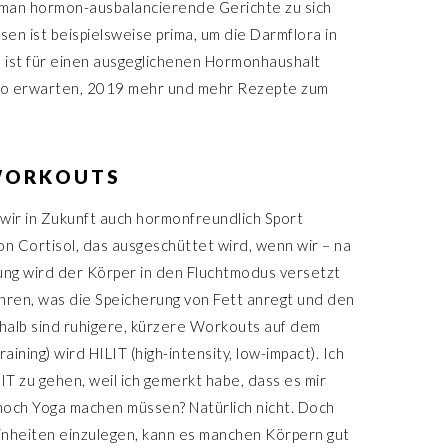
man hormon-ausbalancierende Gerichte zu sich
n ist beispielsweise prima, um die Darmflora in
 ist für einen ausgeglichenen Hormonhaushalt
lso erwarten, 2019 mehr und mehr Rezepte zum
WORKOUTS
wir in Zukunft auch hormonfreundlich Sport
n Cortisol, das ausgeschüttet wird, wenn wir – na
tung wird der Körper in den Fluchtmodus versetzt
hren, was die Speicherung von Fett anregt und den
shalb sind ruhigere, kürzere Workouts auf dem
aining) wird HILIT (high-intensity, low-impact). Ich
IT zu gehen, weil ich gemerkt habe, dass es mir
ur noch Yoga machen müssen? Natürlich nicht. Doch
einheiten einzulegen, kann es manchen Körpern gut