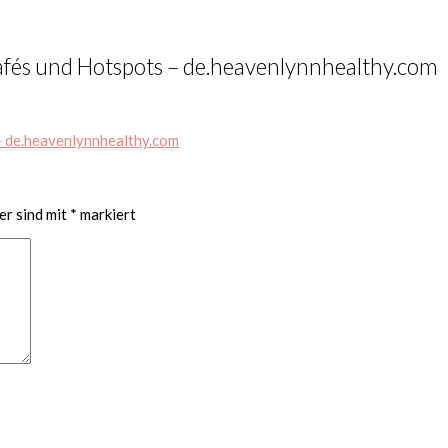
fés und Hotspots – de.heavenlynnhealthy.com
er sind mit
*
markiert