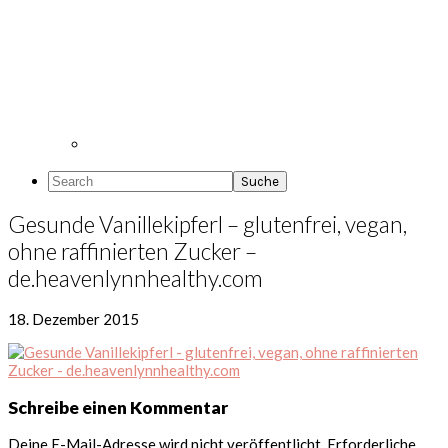
Search
Gesunde Vanillekipferl – glutenfrei, vegan,
ohne raffinierten Zucker –
de.heavenlynnhealthy.com
18. Dezember 2015
Leser-
Schreibe einen Kommentar
Interaktionen
Deine E-Mail-Adresse wird nicht veröffentlicht.
Erforderliche