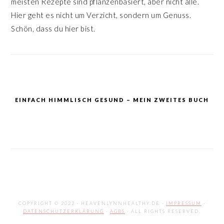
meisten Rezepte sind pflanzenbasiert, aber nicht alle.
Hier geht es nicht um Verzicht, sondern um Genuss.
Schön, dass du hier bist.
EINFACH HIMMLISCH GESUND – MEIN ZWEITES BUCH
COPYRIGHT © 2022 · HEAVENLYNNHEALTHY.DE ·
IMPRESSUM
·
DATENSCHUTZERKLÄRUNG
·
AGBS
· ALL RIGHTS RESERVED.