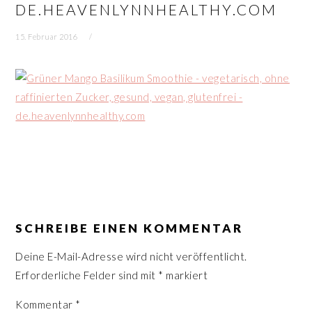
DE.HEAVENLYNNHEALTHY.COM
n
r
s
i
15. Februar 2016
p
n
r
g
i
e
n
n
g
e
n
LESER-
INTERAKTIONEN
SCHREIBE EINEN KOMMENTAR
Deine E-Mail-Adresse wird nicht veröffentlicht.
Erforderliche Felder sind mit
*
markiert
Kommentar
*