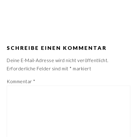
n
r
s
i
p
n
r
g
LESER-
i
e
INTERAKTIONEN
SCHREIBE EINEN KOMMENTAR
n
n
g
Deine E-Mail-Adresse wird nicht veröffentlicht.
e
Erforderliche Felder sind mit
*
markiert
n
Kommentar
*