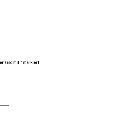
er sind mit
*
markiert