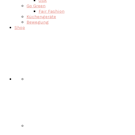
USA
Go Green
Fair Fashion
Küchengeräte
Bewegung
Shop
Nav
Social
Menu