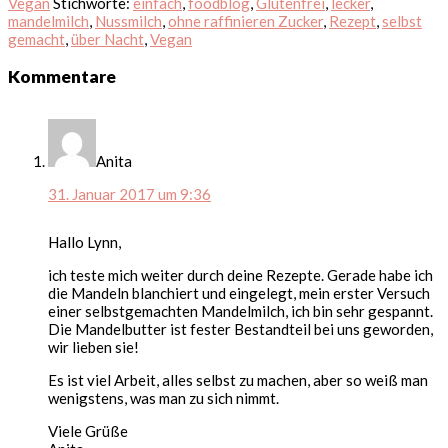
Vegan
Stichworte:
einfach
,
foodblog
,
Glutenfrei
,
lecker
,
mandelmilch
,
Nussmilch
,
ohne raffinieren Zucker
,
Rezept
,
selbst
gemacht
,
über Nacht
,
Vegan
Leser-
Kommentare
Interaktionen
Anita
31. Januar 2017 um 9:36
Hallo Lynn,
ich teste mich weiter durch deine Rezepte. Gerade habe ich
die Mandeln blanchiert und eingelegt, mein erster Versuch
einer selbstgemachten Mandelmilch, ich bin sehr gespannt.
Die Mandelbutter ist fester Bestandteil bei uns geworden,
wir lieben sie!
Es ist viel Arbeit, alles selbst zu machen, aber so weiß man
wenigstens, was man zu sich nimmt.
Viele Grüße