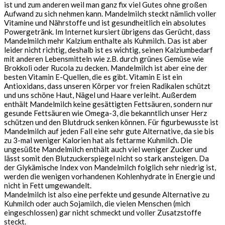
ist und zum anderen weil man ganz fix viel Gutes ohne großen
Aufwand zu sich nehmen kann. Mandelmilch steckt nämlich voller
Vitamine und Nährstoffe und ist gesundheitlich ein absolutes
Powergetränk. Im Internet kursiert übrigens das Gerücht, dass
Mandelmilch mehr Kalzium enthalte als Kuhmilch. Das ist aber
leider nicht richtig, deshalb ist es wichtig, seinen Kalziumbedarf
mit anderen Lebensmitteln wie z.B. durch grünes Gemüse wie
Brokkoli oder Rucola zu decken. Mandelmilch ist aber eine der
besten Vitamin E-Quellen, die es gibt. Vitamin E ist ein
Antioxidans, dass unseren Körper vor freien Radikalen schützt
und uns schöne Haut, Nägel und Haare verleiht.
Außerdem
enthält Mandelmilch keine gesättigten Fettsäuren, sondern nur
gesunde Fettsäuren wie Omega-3, die bekanntlich unser Herz
schützen und den Blutdruck senken können. Für figurbewusste ist
Mandelmilch auf jeden Fall eine sehr gute Alternative, da sie bis
zu 3-mal weniger Kalorien hat als fettarme Kuhmilch. Die
ungesüßte Mandelmilch enthält auch viel weniger Zucker und
lässt somit den Blutzuckerspiegel nicht so stark ansteigen. Da
der Glykämische Index von Mandelmilch folglich sehr niedrig ist,
werden die wenigen vorhandenen Kohlenhydrate in Energie und
nicht in Fett umgewandelt.
Mandelmilch ist also eine perfekte und gesunde Alternative zu
Kuhmilch oder auch Sojamilch, die vielen Menschen (mich
eingeschlossen) gar nicht schmeckt und voller Zusatzstoffe
steckt.