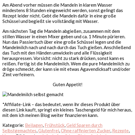
Am Abend vorher müssen die Mandeln in klarem Wasser
mindestens 8 Stunden eingeweicht werden, sonst gelingt das
Rezept leider nicht. Gebt die Mandeln dafür in eine große
Schüssel und begießt sie vollständig mit Wasser.
Am nächsten Tag die Mandeln abgießen, zusammen mit dem
stillen Wasser in einen Mixer geben und ca. 1 Minute pürieren.
Nun das Passiertuch über eine große Schüssel legen und die
Mandelmilch nach und nach durch das Tuch gießen. Anschließend
das Tuch mit den Händen umwickeln und alle Flüssigkeit
herauspressen. Vorsicht: nicht zu stark drücken, sonst kann es
reißen. Fertig ist die Mandelmilch. Wem die pure Mandelmilch zu
dröge schmeckt, der kann sie mit etwas Agavendicksaft und/oder
Zimt verfeinern.
Guten Appetit!
*Affiliate-Link – das bedeutet, wenn ihr dieses Produkt über
diesen Link kauft, springt ein kleines Taschengeld für mich heraus,
mit dem ich meinen Blog weiter finanzieren kann.
Kategorie:
Beilagen
,
Frühstück
,
Geld Sparen durch
Selbstgemachtes
,
Glutenfrei
,
Ohne raffinierten Zucker
,
Rezepte
,