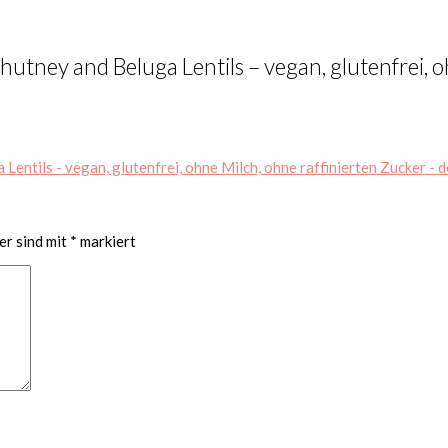
tney and Beluga Lentils – vegan, glutenfrei, oh
er sind mit
*
markiert