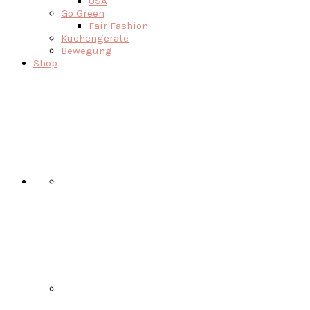
USA
Go Green
Fair Fashion
Küchengeräte
Bewegung
Shop
Nav
Social
Menu