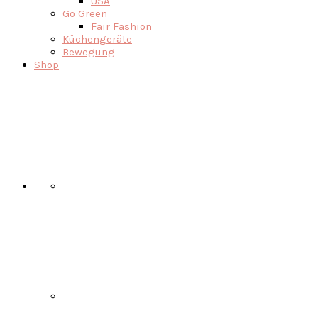
USA
Go Green
Fair Fashion
Küchengeräte
Bewegung
Shop
Nav
Social
Menu