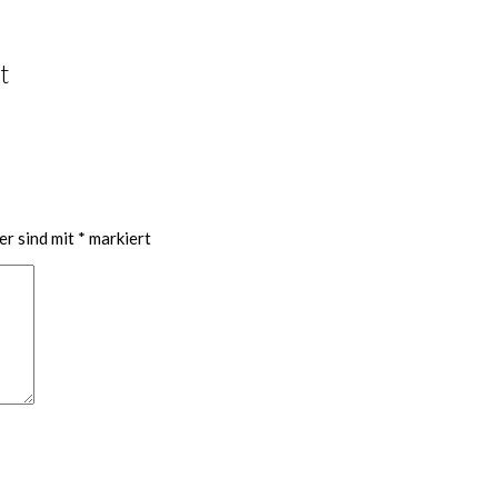
t
er sind mit
*
markiert