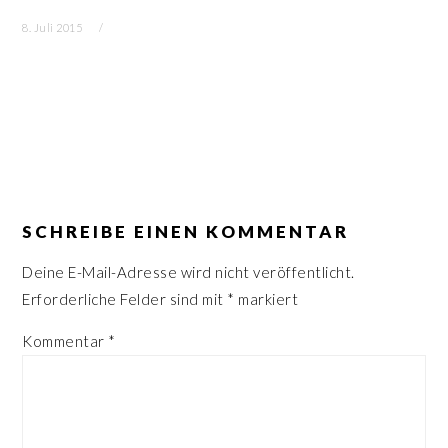
n
r
8. Juli 2015
s
i
p
n
r
g
i
e
n
n
g
LESER-
e
INTERAKTIONEN
SCHREIBE EINEN KOMMENTAR
n
Deine E-Mail-Adresse wird nicht veröffentlicht.
Erforderliche Felder sind mit
*
markiert
Kommentar
*