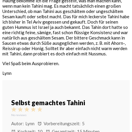
Häufig bekomme ich die Frage gestellt, was man machen kann,
wenn man kein Tahini mag. Es macht tatsächlich einen großen
Unterschied, ob man Tahini aus geschältem oder ungeschältem
Sesam kauft oder selbst macht. Das für mich leckerste Tahini habe
ich bisher in Tel Aviv gegessen und gekauft. Doch für seinen
guten Hummus ist Israel ja auch bekannt. Das Tahin dort hatte so
eine richtig feine, sämige, fast schon flüssige Konsistenz und war
natürlich aus geschältem Sesam. Der bittere Geschmack kann in
Saucen etwas durch Süße ausgeglichen werden, z. B. mit Ahorn-,
Reissirup oder Honig. Solltet ihr aber einfach nicht warm werden
mit Tahini, dann probiert es doch einfach mit Nussmus.
Viel Spaß beim Ausprobieren.
Lynn
Selbst gemachtes Tahini
1
2
3
4
5
Star
Stars
Stars
Stars
Stars
No reviews
Autor:
Lynn
Vorbereitungszeit:
5
Kochzeit:
10
Gesamtzeit:
15 Minuten