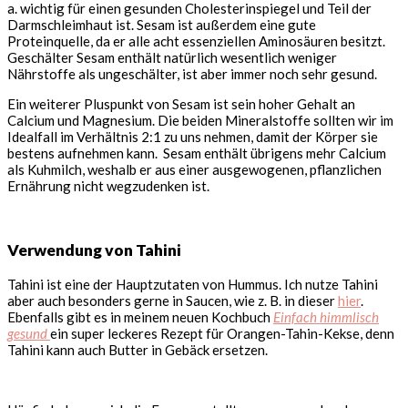
a. wichtig für einen gesunden Cholesterinspiegel und Teil der
Darmschleimhaut ist. Sesam ist außerdem eine gute
Proteinquelle, da er alle acht essenziellen Aminosäuren besitzt.
Geschälter Sesam enthält natürlich wesentlich weniger
Nährstoffe als ungeschälter, ist aber immer noch sehr gesund.
Ein weiterer Pluspunkt von Sesam ist sein hoher Gehalt an
Calcium und Magnesium. Die beiden Mineralstoffe sollten wir im
Idealfall im Verhältnis 2:1 zu uns nehmen, damit der Körper sie
bestens aufnehmen kann. Sesam enthält übrigens mehr Calcium
als Kuhmilch, weshalb er aus einer ausgewogenen, pflanzlichen
Ernährung nicht wegzudenken ist.
Verwendung von Tahini
Tahini ist eine der Hauptzutaten von Hummus. Ich nutze Tahini
aber auch besonders gerne in Saucen, wie z. B. in dieser
hier
.
Ebenfalls gibt es in meinem neuen Kochbuch
Einfach himmlisch
gesund
ein super leckeres Rezept für Orangen-Tahin-Kekse, denn
Tahini kann auch Butter in Gebäck ersetzen.