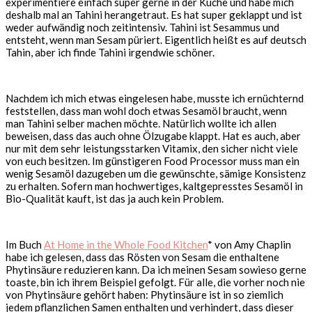
experimentiere einfach super gerne in der Küche und habe mich
deshalb mal an Tahini herangetraut. Es hat super geklappt und ist
weder aufwändig noch zeitintensiv. Tahini ist Sesammus und
entsteht, wenn man Sesam püriert. Eigentlich heißt es auf deutsch
Tahin, aber ich finde Tahini irgendwie schöner.
Nachdem ich mich etwas eingelesen habe, musste ich ernüchternd
feststellen, dass man wohl doch etwas Sesamöl braucht, wenn
man Tahini selber machen möchte. Natürlich wollte ich allen
beweisen, dass das auch ohne Ölzugabe klappt. Hat es auch, aber
nur mit dem sehr leistungsstarken Vitamix, den sicher nicht viele
von euch besitzen. Im günstigeren Food Processor muss man ein
wenig Sesamöl dazugeben um die gewünschte, sämige Konsistenz
zu erhalten. Sofern man hochwertiges, kaltgepresstes Sesamöl in
Bio-Qualität kauft, ist das ja auch kein Problem.
Im Buch
At Home in the Whole Food Kitchen
* von Amy Chaplin
habe ich gelesen, dass das Rösten von Sesam die enthaltene
Phytinsäure reduzieren kann. Da ich meinen Sesam sowieso gerne
toaste, bin ich ihrem Beispiel gefolgt. Für alle, die vorher noch nie
von Phytinsäure gehört haben: Phytinsäure ist in so ziemlich
jedem pflanzlichen Samen enthalten und verhindert, dass dieser