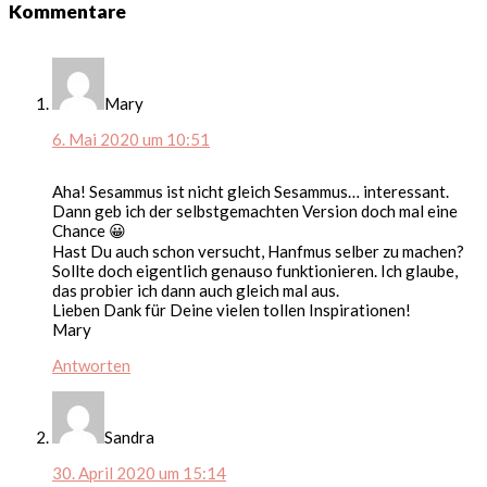
Leser-
Kommentare
Interaktionen
Mary
6. Mai 2020 um 10:51
Aha! Sesammus ist nicht gleich Sesammus… interessant.
Dann geb ich der selbstgemachten Version doch mal eine
Chance 😀
Hast Du auch schon versucht, Hanfmus selber zu machen?
Sollte doch eigentlich genauso funktionieren. Ich glaube,
das probier ich dann auch gleich mal aus.
Lieben Dank für Deine vielen tollen Inspirationen!
Mary
Antworten
Sandra
30. April 2020 um 15:14