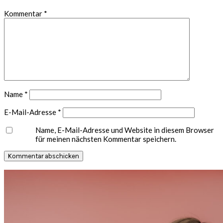
1
2
3
4
5
Kommentar
*
Star
Stars
Stars
Stars
Stars
Name
*
E-Mail-Adresse
*
Name, E-Mail-Adresse und Website in diesem Browser
für meinen nächsten Kommentar speichern.
Seitenspalte