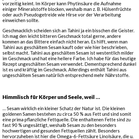
vorzeitig keimt. Im Körper kann Phytinsäure die Aufnahme
einiger Mineralstoffe blocken, weshalb man z. B. Hülsenfrüchte
oder auch Pseudogetreide wie Hirse vor der Verarbeitung
einweichen sollte.
Geschmacklich scheiden sich an Tahini ja ein bisschen die Geister.
Ich mag den leicht bitteren Geschmack total gerne, andere
kommen an das Bittere einfach nicht heran. Es hilft, wenn man
Tahini aus geschältem Sesam kauft oder wie hier beschrieben,
selbst macht. Tahini aus geschältem Sesam ist westentlich milder
im Geschmack und hat eine hellere Farbe. Ich habe für das heutige
Rezept ungeschälten Sesam verwendet. Dementsprechend dunkel
ist es und kräftig im Geschmack. Allerdings enthält Tahini aus
ungeschältem Sesam natürlich entsprechend mehr Nährstoffe.
Himmlisch für Körper und Seele, weil …
… Sesam wirklich ein kleiner Schatz der Natur ist. Die kleinen
goldenen Samen bestehen zu circa 50 % aus Fett und sind somit
eine prima pflanzliche Fettquelle. Die enthaltenen Fette sind zu
fast 90 % ungesättigt, weshalb Sesam zu den besonders
hochwertigen und gesunden Fettquellen zählt. Besonders
hervorzuheben ist hier die Omega-6-Fettsäure Linolsäure, die u.