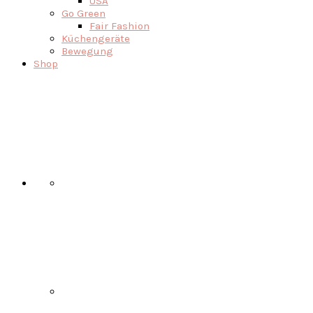
USA
Go Green
Fair Fashion
Küchengeräte
Bewegung
Shop
Nav
Social
Menu