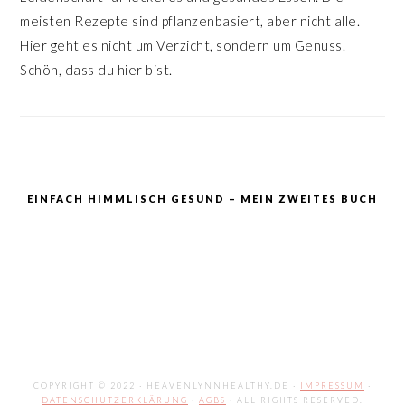
meisten Rezepte sind pflanzenbasiert, aber nicht alle.
Hier geht es nicht um Verzicht, sondern um Genuss.
Schön, dass du hier bist.
EINFACH HIMMLISCH GESUND – MEIN ZWEITES BUCH
COPYRIGHT © 2022 · HEAVENLYNNHEALTHY.DE ·
IMPRESSUM
·
DATENSCHUTZERKLÄRUNG
·
AGBS
· ALL RIGHTS RESERVED.