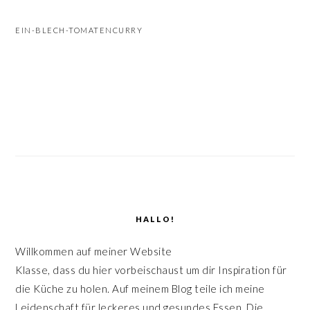
n
r
EIN-BLECH-TOMATENCURRY
s
i
p
n
r
g
SEITENSPALTE
i
e
n
n
g
e
n
HALLO!
Willkommen auf meiner Website
Klasse, dass du hier vorbeischaust um dir Inspiration für
die Küche zu holen. Auf meinem Blog teile ich meine
Leidenschaft für leckeres und gesundes Essen. Die