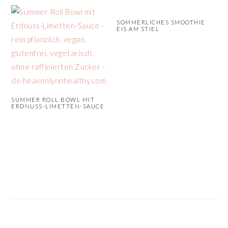
n
r
SOMMERLICHES SMOOTHIE
s
i
EIS AM STIEL
p
n
r
g
i
e
n
n
g
SUMMER ROLL BOWL MIT
ERDNUSS-LIMETTEN-SAUCE
e
n
SEITENSPALTE