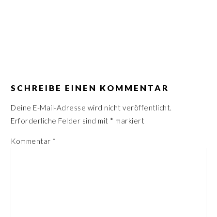
n
r
s
i
p
n
r
g
i
e
LESER-
n
n
INTERAKTIONEN
SCHREIBE EINEN KOMMENTAR
g
e
Deine E-Mail-Adresse wird nicht veröffentlicht.
n
Erforderliche Felder sind mit
*
markiert
Kommentar
*