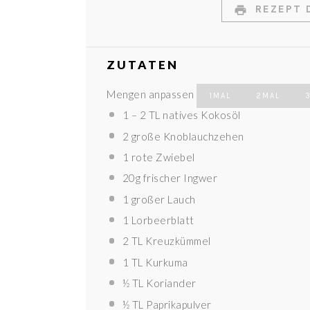
REZEPT 
ZUTATEN
Mengen anpassen
1MAL
2MAL
1
–
2
TL natives Kokosöl
2
große Knoblauchzehen
1
rote Zwiebel
20g
frischer Ingwer
1
großer Lauch
1
Lorbeerblatt
2
TL Kreuzkümmel
1
TL Kurkuma
½
TL Koriander
½
TL Paprikapulver