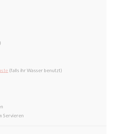
)
aste
(falls ihr Wasser benutzt)
en
m Servieren