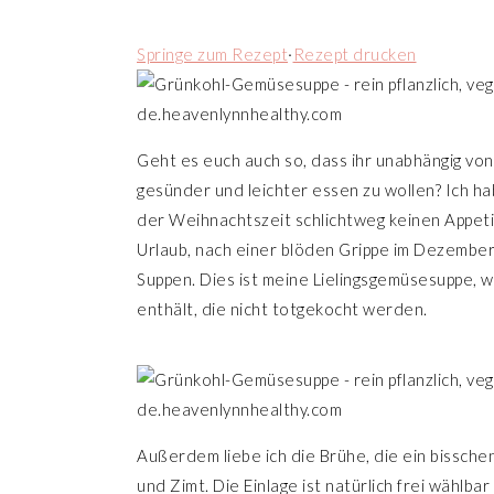
n
r
Springe zum Rezept
·
Rezept drucken
s
i
p
n
r
g
i
e
Geht es euch auch so, dass ihr unabhängig von
n
n
gesünder und leichter essen zu wollen? Ich hab
g
der Weihnachtszeit schlichtweg keinen Appetit
e
Urlaub, nach einer blöden Grippe im Dezember, 
n
Suppen. Dies ist meine Lielingsgemüsesuppe, w
enthält, die nicht totgekocht werden.
Außerdem liebe ich die Brühe, die ein bissche
und Zimt. Die Einlage ist natürlich frei wählba