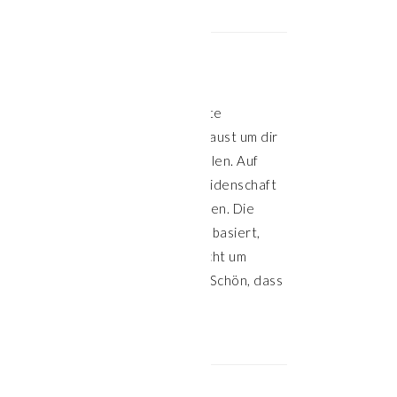
HALLO!
Willkommen auf meiner Website
Klasse, dass du hier vorbeischaust um dir
Inspiration für die Küche zu holen. Auf
meinem Blog teile ich meine Leidenschaft
für leckeres und gesundes Essen. Die
meisten Rezepte sind pflanzenbasiert,
aber nicht alle. Hier geht es nicht um
Verzicht, sondern um Genuss. Schön, dass
du hier bist.