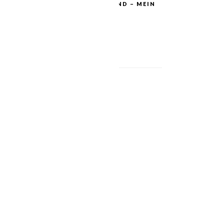
EINFACH HIMMLISCH GESUND – MEIN
ZWEITES BUCH