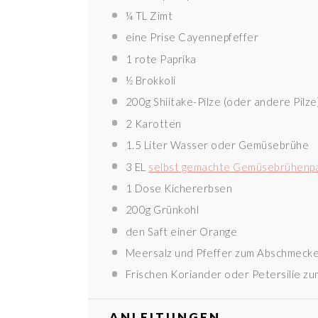
¼
TL Zimt
eine Prise Cayennepfeffer
1
rote Paprika
½
Brokkoli
200g
Shiitake-Pilze (oder andere Pilze
2
Karotten
1.5
Liter Wasser oder Gemüsebrühe
3
EL
selbst gemachte Gemüsebrühenp
1
Dose Kichererbsen
200g
Grünkohl
den Saft einer Orange
Meersalz und Pfeffer zum Abschmeck
Frischen Koriander oder Petersilie zu
ANLEITUNGEN