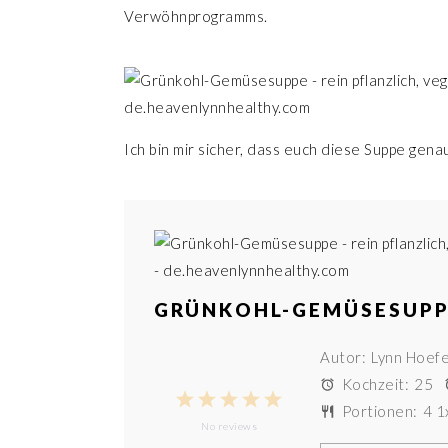
Verwöhnprogramms.
Ich bin mir sicher, dass euch diese Suppe genaus
GRÜNKOHL-GEMÜSESUP
Autor:
Lynn Hoef
Kochzeit:
25
1
2
3
4
5
Portionen:
4
1
No reviews
Star
Stars
Stars
Stars
Stars