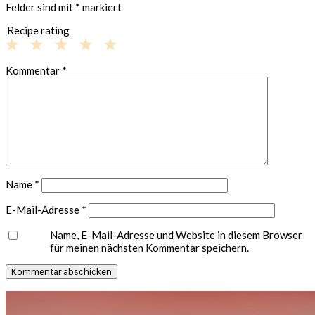
Felder sind mit
*
markiert
Recipe rating
1
2
3
4
5
Kommentar
*
Star
Stars
Stars
Stars
Stars
Name
*
E-Mail-Adresse
*
Name, E-Mail-Adresse und Website in diesem Browser
für meinen nächsten Kommentar speichern.
Seitenspalte