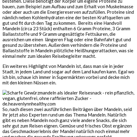
bestehen. Diese benötigt der Körper um eigene Proteine zu
bauen, zum Beispiel zum Aufbau und zum Erhalt von Muskelmasse
oder aber auch um die Energiereserven aufzufüllen. Proteine sind
nämlich neben Kohlenhydraten eine der besten Kraftquellen um
gut und fit durch den Tag zu kommen. Bereits eine Handvoll
Mandeln (circa 23 Stück) enthalten 6 Gramm Proteine, 3 Gramm
Ballaststoffe und 9 Gramm ungesättigte Fettsäuren, die
ausreichen um einen längeren Flug oder eine Bahnfahrt gut und
gesund zu überstehen. Außerdem verhindern die Proteine und
Ballaststoffe in Mandeln plötzliche Heißhungerattacken, was sie
einmal mehr zum idealen Reisebegleiter macht.
Ein weiteres Highlight von Mandeln ist, dass man sie in jeder
Stadt, in jedem Land und sogar auf dem Land kaufen kann. Egal wo
ich bin, schaue ich immer in Supermärkten vorbei und decke mich
mit den kleinen Nüssen ein.
So, nach diesen zwei ausführlichen Beiträgen über Mandeln, seid
ihr jetzt also Experten rund um das Thema Mandeln. Natürlich
gibt es neben Mandeln noch ganz viele andere Snacks, die sich
sehr gut zum Reisen eignen. Gemüse und frisches Obst ergänzen
das Geschmackserlebnis der Mandel natürlich noch einmal mehr
und machen die gesunde Ernährung unterwegs perfekt.