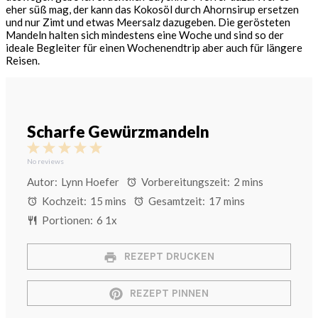
eher süß mag, der kann das Kokosöl durch Ahornsirup ersetzen
und nur Zimt und etwas Meersalz dazugeben. Die gerösteten
Mandeln halten sich mindestens eine Woche und sind so der
ideale Begleiter für einen Wochenendtrip aber auch für längere
Reisen.
Scharfe Gewürzmandeln
1
2
3
4
5
Star
Stars
Stars
Stars
Stars
No reviews
Autor:
Lynn Hoefer
Vorbereitungszeit:
2 mins
Kochzeit:
15 mins
Gesamtzeit:
17 mins
Portionen:
6
1
x
REZEPT DRUCKEN
REZEPT PINNEN