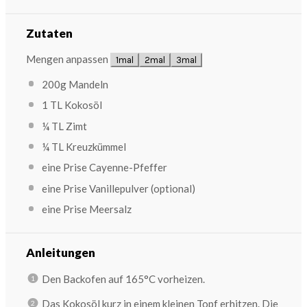
Zutaten
Mengen anpassen
1mal
2mal
3mal
200g
Mandeln
1
TL Kokosöl
¼
TL Zimt
¼
TL Kreuzkümmel
eine Prise Cayenne-Pfeffer
eine Prise Vanillepulver (optional)
eine Prise Meersalz
Anleitungen
Den Backofen auf 165°C vorheizen.
Das Kokosöl kurz in einem kleinen Topf erhitzen. Die