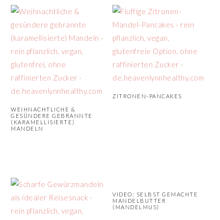
n
r
s
i
p
n
r
g
i
e
n
n
g
ZITRONEN-PANCAKES
e
WEIHNACHTLICHE &
GESÜNDERE GEBRANNTE
n
(KARAMELLISIERTE)
MANDELN
VIDEO: SELBST GEMACHTE
MANDELBUTTER
(MANDELMUS)