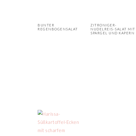
n
r
s
i
p
n
BUNTER
ZITRONIGER-
REGENBOGENSALAT
NUDELREIS-SALAT MIT
r
g
SPARGEL UND KAPERN
i
e
n
n
g
e
n