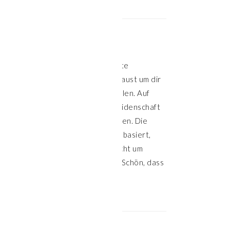
HALLO!
Willkommen auf meiner Website
Klasse, dass du hier vorbeischaust um dir
Inspiration für die Küche zu holen. Auf
meinem Blog teile ich meine Leidenschaft
für leckeres und gesundes Essen. Die
meisten Rezepte sind pflanzenbasiert,
aber nicht alle. Hier geht es nicht um
Verzicht, sondern um Genuss. Schön, dass
du hier bist.