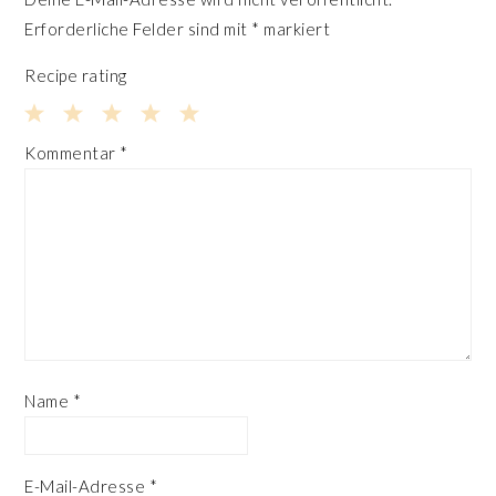
Erforderliche Felder sind mit
*
markiert
Recipe rating
1
2
3
4
5
Kommentar
*
Star
Stars
Stars
Stars
Stars
Name
*
E-Mail-Adresse
*