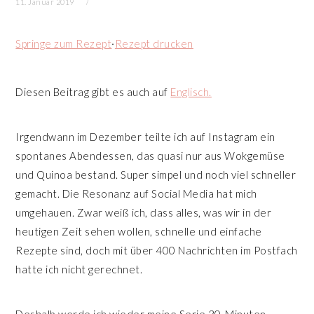
11. Januar 2019
n
r
s
i
Springe zum Rezept
·
Rezept drucken
p
n
r
g
Diesen Beitrag gibt es auch auf
Englisch.
i
e
n
n
g
Irgendwann im Dezember teilte ich auf Instagram ein
e
spontanes Abendessen, das quasi nur aus Wokgemüse
n
und Quinoa bestand. Super simpel und noch viel schneller
gemacht. Die Resonanz auf Social Media hat mich
umgehauen. Zwar weiß ich, dass alles, was wir in der
heutigen Zeit sehen wollen, schnelle und einfache
Rezepte sind, doch mit über 400 Nachrichten im Postfach
hatte ich nicht gerechnet.