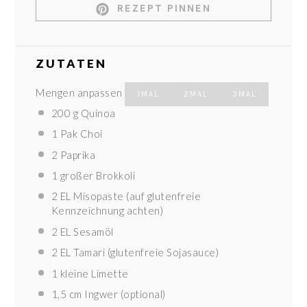
REZEPT PINNEN
ZUTATEN
Mengen anpassen
1MAL
2MAL
3MAL
200 g
Quinoa
1
Pak Choi
2
Paprika
1
großer Brokkoli
2
EL Misopaste (auf glutenfreie
Kennzeichnung achten)
2
EL Sesamöl
2
EL Tamari (glutenfreie Sojasauce)
1
kleine Limette
1
,5 cm Ingwer (optional)