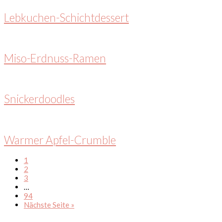
Lebkuchen-Schichtdessert
Miso-Erdnuss-Ramen
Snickerdoodles
Warmer Apfel-Crumble
S
1
e
S
2
i
e
S
3
t
i
e
Weggelassene
…
e
t
i
Zwischenseiten
S
94
e
t
e
a
Nächste Seite
»
e
i
u