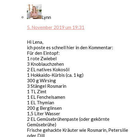
Lynn
5. November 2019 um 19:31
Hi Lena,
ich poste es schnell hier in den Kommentar:
Für den Eintopf:
1 rote Zwiebel
3 Knoblauchzehen
2 EL natives Kokosöl
1 Hokkaido-Kürbis (ca. 1 kg)
300 g Wirsing
3 Stängel Rosmarin
1 TL Zimt
1 EL Fenchelsamen
1 EL Thymian
200 g Berglinsen
1,5 Liter Wasser
2 EL Gemüsebrühenpaste (oder gekörnte
Gemüsebrühe)
Frische gehackte Kräuter wie Rosmarin, Petersilie
oder Dill