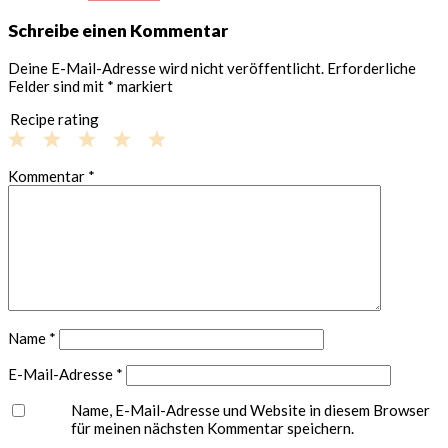
Schreibe einen Kommentar
Deine E-Mail-Adresse wird nicht veröffentlicht.
Erforderliche
Felder sind mit
*
markiert
Recipe rating
1
2
3
4
5
Kommentar
*
Star
Stars
Stars
Stars
Stars
Name
*
E-Mail-Adresse
*
Name, E-Mail-Adresse und Website in diesem Browser
für meinen nächsten Kommentar speichern.