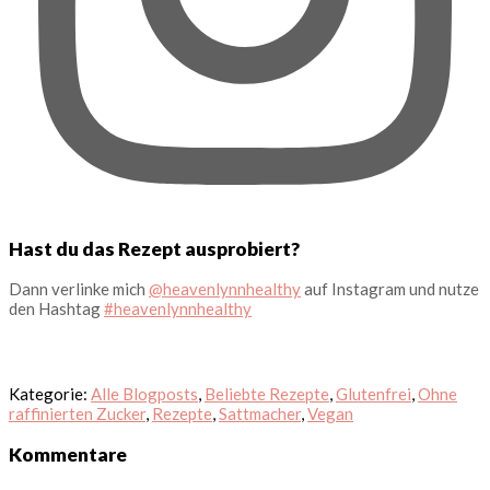
Hast du das Rezept ausprobiert?
Dann verlinke mich
@heavenlynnhealthy
auf Instagram und nutze
den Hashtag
#heavenlynnhealthy
Kategorie:
Alle Blogposts
,
Beliebte Rezepte
,
Glutenfrei
,
Ohne
raffinierten Zucker
,
Rezepte
,
Sattmacher
,
Vegan
Leser-
Kommentare
Interaktionen