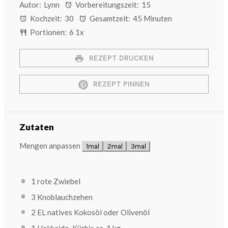
Autor:
Lynn
Vorbereitungszeit:
15
Kochzeit:
30
Gesamtzeit:
45 Minuten
Portionen:
6
1
x
REZEPT DRUCKEN
REZEPT PINNEN
Zutaten
Mengen anpassen
1mal
2mal
3mal
1
rote Zwiebel
3
Knoblauchzehen
2
EL natives Kokosöl
oder Olivenöl
1
Hokkaido-Kürbis
ca. 1 kg