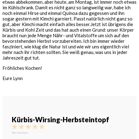
etwas abbekommen, aber heute, am Montag, ist immer noch etwas
im Kühlschrank. Damit es nicht ganz so langweilig war, habe ich
noch einmal Hirse und einmal Quinoa dazu gegessen und ihn
sogar gestern mit Kimchi garniert. Passt natürlich nicht ganz so
gut, aber Kimchi macht einfach alles besser.
Jetzt ist übrigens die
Kürbis und Kohl Zeit und das hat auch einen Grund: unser Körper
braucht nun jede Menge Nähr- und Vitalstoffe um sich auf den
bevorstehenden Herbst vorzubereiten. Ich bin immer wieder
fasziniert, wie klug die Natur ist und wie wir uns eigentlich viel
mehr nach ihr richten sollten. Sie weiß genau, was uns in jeder
Jahreszeit gut tut.
Fröhliches Kochen!
Eure Lynn
Kürbis-Wirsing-Herbsteintopf
1
2
3
4
5
Star
Stars
Stars
Stars
Stars
No reviews