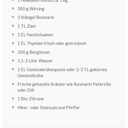
300
g
Wirsing
3
Stängel Rosmarin
1
TL
Zimt
1
EL
Fenchelsamen
1
EL
Thymian
frisch oder getrocknet
200
g
Berglinsen
1
,5-2
Liter
Wasser
2
EL
Gemüsebrühenpaste
oder 2-3 TL gekörnte
Gemüsebrühe
Frische gehackte Kräuter wie Rosmarin
Petersilie
oder Dill
1
Bio-Zitrone
Meer- oder Steinsalz und Pfeffer