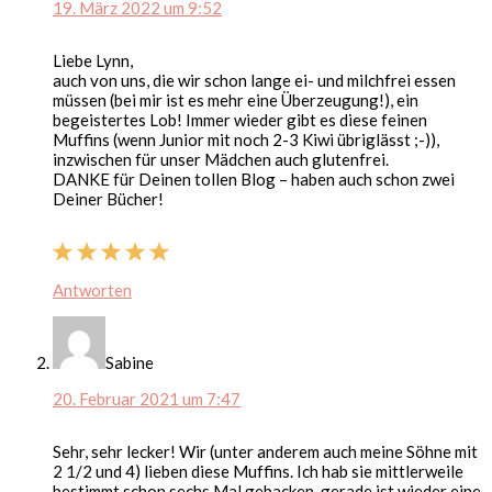
19. März 2022 um 9:52
Liebe Lynn,
auch von uns, die wir schon lange ei- und milchfrei essen
müssen (bei mir ist es mehr eine Überzeugung!), ein
begeistertes Lob! Immer wieder gibt es diese feinen
Muffins (wenn Junior mit noch 2-3 Kiwi übriglässt ;-)),
inzwischen für unser Mädchen auch glutenfrei.
DANKE für Deinen tollen Blog – haben auch schon zwei
Deiner Bücher!
Antworten
Sabine
20. Februar 2021 um 7:47
Sehr, sehr lecker! Wir (unter anderem auch meine Söhne mit
2 1/2 und 4) lieben diese Muffins. Ich hab sie mittlerweile
bestimmt schon sechs Mal gebacken, gerade ist wieder eine