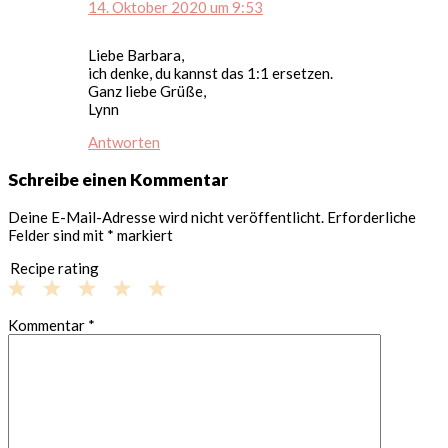
14. Oktober 2020 um 9:53
Liebe Barbara,
ich denke, du kannst das 1:1 ersetzen.
Ganz liebe Grüße,
Lynn
Antworten
Schreibe einen Kommentar
Deine E-Mail-Adresse wird nicht veröffentlicht.
Erforderliche
Felder sind mit
*
markiert
Recipe rating
1
2
3
4
5
Kommentar
*
Star
Stars
Stars
Stars
Stars