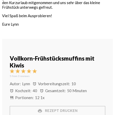
den Kurzurlaub mitgenommen und uns sehr über das kleine
Frühstück unterwegs gefreut.
Viel Spaß beim Ausprobieren!
Eure Lynn
Vollkorn-Frühstücksmuffins mit
Kiwis
1
2
3
4
5
Star
Stars
Stars
Stars
Stars
5
from
3
reviews
Autor:
Lynn
Vorbereitungszeit:
10
Kochzeit:
40
Gesamtzeit:
50 Minuten
Portionen:
1
2
1
x
REZEPT DRUCKEN