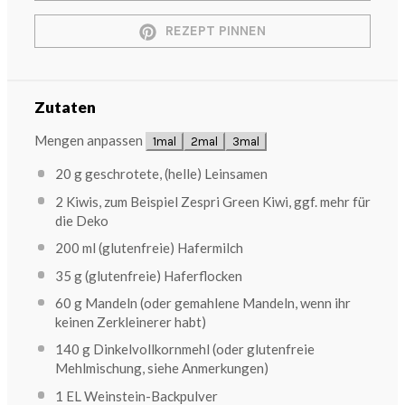
REZEPT PINNEN
Zutaten
Mengen anpassen
1mal
2mal
3mal
20 g
geschrotete, (helle) Leinsamen
2
Kiwis, zum Beispiel Zespri Green Kiwi, ggf. mehr für
die Deko
200
ml (glutenfreie) Hafermilch
35 g
(glutenfreie) Haferflocken
60 g
Mandeln (oder gemahlene Mandeln, wenn ihr
keinen Zerkleinerer habt)
140 g
Dinkelvollkornmehl (oder glutenfreie
Mehlmischung, siehe Anmerkungen)
1
EL Weinstein-Backpulver