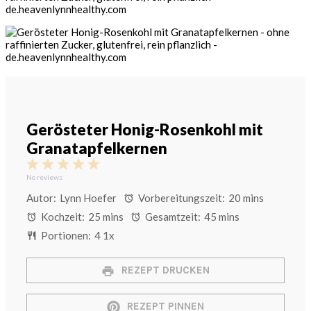
Gerösteter Honig-Rosenkohl mit
Granatapfelkernen
1
2
3
4
5
Star
Stars
Stars
Stars
Stars
No reviews
Autor:
Lynn Hoefer
Vorbereitungszeit:
20 mins
Kochzeit:
25 mins
Gesamtzeit:
45 mins
Portionen:
4
1
x
REZEPT DRUCKEN
REZEPT PINNEN