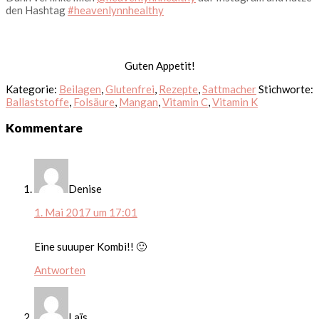
den Hashtag
#heavenlynnhealthy
Guten Appetit!
Kategorie:
Beilagen
,
Glutenfrei
,
Rezepte
,
Sattmacher
Stichworte:
Ballaststoffe
,
Folsäure
,
Mangan
,
Vitamin C
,
Vitamin K
Leser-
Kommentare
Interaktionen
Denise
1. Mai 2017 um 17:01
Eine suuuper Kombi!! 🙂
Antworten
Laïs