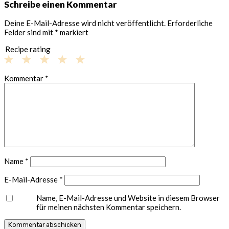
Schreibe einen Kommentar
Deine E-Mail-Adresse wird nicht veröffentlicht.
Erforderliche
Felder sind mit
*
markiert
Recipe rating
1
2
3
4
5
Kommentar
*
Star
Stars
Stars
Stars
Stars
Name
*
E-Mail-Adresse
*
Name, E-Mail-Adresse und Website in diesem Browser
für meinen nächsten Kommentar speichern.