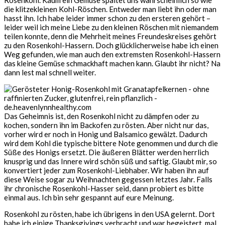
Rosenkohl. Kaum ein Gemüse spaltet uns wahrscheinlich so wie
die klitzekleinen Kohl-Röschen. Entweder man liebt ihn oder man
hasst ihn. Ich habe leider immer schon zu den ersteren gehört –
leider weil ich meine Liebe zu den kleinen Röschen mit niemandem
teilen konnte, denn die Mehrheit meines Freundeskreises gehört
zu den Rosenkohl-Hassern. Doch glücklicherweise habe ich einen
Weg gefunden, wie man auch den extremsten Rosenkohl-Hassern
das kleine Gemüse schmackhaft machen kann. Glaubt ihr nicht? Na
dann lest mal schnell weiter.
Das Geheimnis ist, den Rosenkohl nicht zu dämpfen oder zu
kochen, sondern ihn im Backofen zu rösten. Aber nicht nur das,
vorher wird er noch in Honig und Balsamico gewälzt. Dadurch
wird dem Kohl die typische bittere Note genommen und durch die
Süße des Honigs ersetzt. Die äußeren Blätter werden herrlich
knusprig und das Innere wird schön süß und saftig. Glaubt mir, so
konvertiert jeder zum Rosenkohl-Liebhaber. Wir haben ihn auf
diese Weise sogar zu Weihnachten gegessen letztes Jahr. Falls
ihr chronische Rosenkohl-Hasser seid, dann probiert es bitte
einmal aus. Ich bin sehr gespannt auf eure Meinung.
Rosenkohl zu rösten, habe ich übrigens in den USA gelernt. Dort
habe ich einige Thanksgivings verbracht und war begeistert, mal